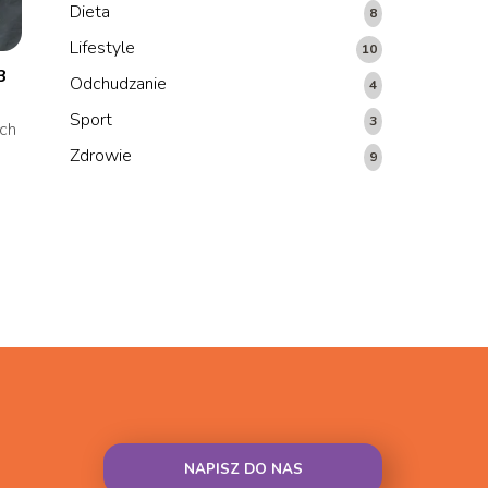
Dieta
8
Lifestyle
10
3
Odchudzanie
4
Sport
3
ych
Zdrowie
9
NAPISZ DO NAS