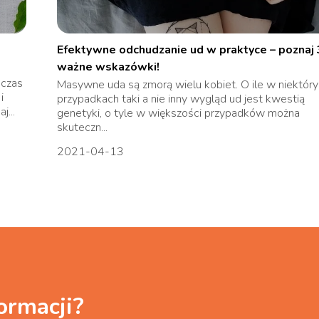
Efektywne odchudzanie ud w praktyce – poznaj 
ważne wskazówki!
 czas
Masywne uda są zmorą wielu kobiet. O ile w niektór
i
przypadkach taki a nie inny wygląd ud jest kwestią
j...
genetyki, o tyle w większości przypadków można
skuteczn...
2021-04-13
ormacji?