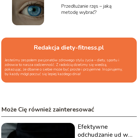
Przedłużanie rzęs – jaką
metodę wybrać?
Redakcja diety-fitness.pl
Jesteśmy zespołem pasjonatów zdrowego stylu życia – diety, sportu i
zdrowia to nasza codzienność. Z radością dzielimy się wiedzą,
pokazując, że dbanie o siebie może być proste i przyjemne. Inspirujemy,
by każdy mógł poczuć się lepiej każdego dnia!
Może Cię również zainteresować
Efektywne
odchudzanie ud w