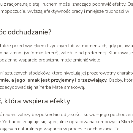
iu z racjonalną dietą i ruchem może znacząco poprawić efekty. O
amopoczucie, wyższą efektywność pracy i mniejsze trudności w
móc odchudzanie?
a także przed wysiłkiem fizycznym lub w momentach, gdy pojawia
b na zimno (w formie tereré), zależnie od preferencji. Kluczowa j
le codzienne wsparcie organizmu może zmienić wiele.
i sztucznych słodzików, które niwelują jej prozdrowotny charakte
ormie, a jego smak jest przyjemny i orzeźwiający.
Osoby, któr
ą zdecydować się na Yerba Mate smakową.
, która wspiera efekty
ć naparu zależy bezpośrednio od jakości suszu – jego pochodzeni
e Yerbador znajduje się specjalnie opracowana kompozycja Slim Fi
kujących naturalnego wsparcia w procesie odchudzania. To