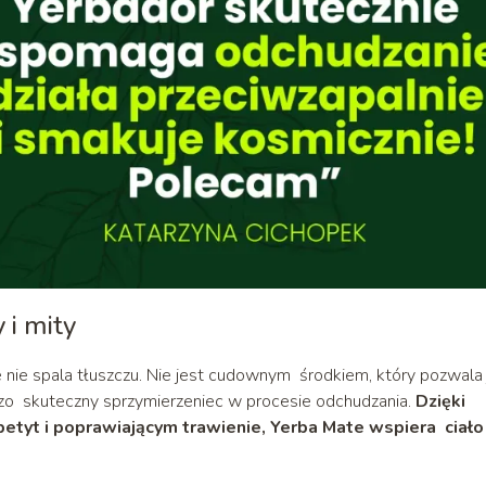
y i mity
nie spala tłuszczu. Nie jest cudownym środkiem, który pozwala 
dzo skuteczny sprzymierzeniec w procesie odchudzania.
Dzięki
tyt i poprawiającym trawienie, Yerba Mate wspiera ciało
a.