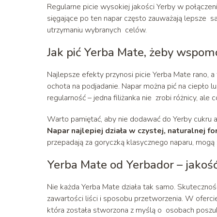
Regularne picie wysokiej jakości Yerby w połączen
sięgające po ten napar często zauważają lepsze s
utrzymaniu wybranych celów.
Jak pić Yerba Mate, żeby wspo
Najlepsze efekty przynosi picie Yerba Mate rano, 
ochota na podjadanie. Napar można pić na ciepło lu
regularność – jedna filiżanka nie zrobi różnicy, a
Warto pamiętać, aby nie dodawać do Yerby cukru an
Napar najlepiej działa w czystej, naturalnej f
przepadają za goryczką klasycznego naparu, mog
Yerba Mate od Yerbador – jakość
Nie każda Yerba Mate działa tak samo. Skutecznoś
zawartości liści i sposobu przetworzenia. W oferci
która została stworzona z myślą o osobach poszu