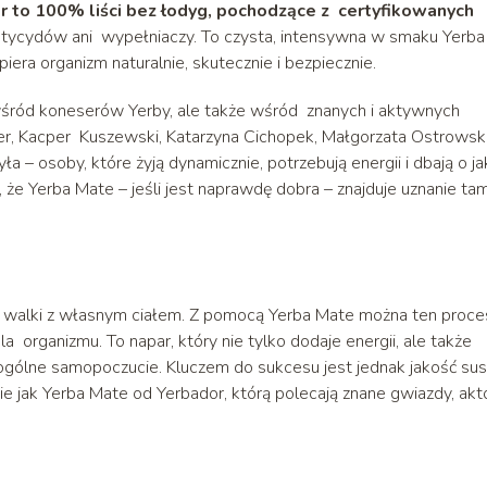
r to 100% liści bez łodyg, pochodzące z certyfikowanych
stycydów ani wypełniaczy. To czysta, intensywna w smaku Yerba
piera organizm naturalnie, skutecznie i bezpiecznie.
 wśród koneserów Yerby, ale także wśród znanych i aktywnych
er, Kacper Kuszewski, Katarzyna Cichopek, Małgorzata Ostrowsk
a – osoby, które żyją dynamicznie, potrzebują energii i dbają o j
że Yerba Mate – jeśli jest naprawdę dobra – znajduje uznanie tam
ej walki z własnym ciałem. Z pomocą Yerba Mate można ten proce
la organizmu. To napar, który nie tylko dodaje energii, ale także
ogólne samopoczucie. Kluczem do sukcesu jest jednak jakość su
e jak Yerba Mate od Yerbador, którą polecają znane gwiazdy, akt