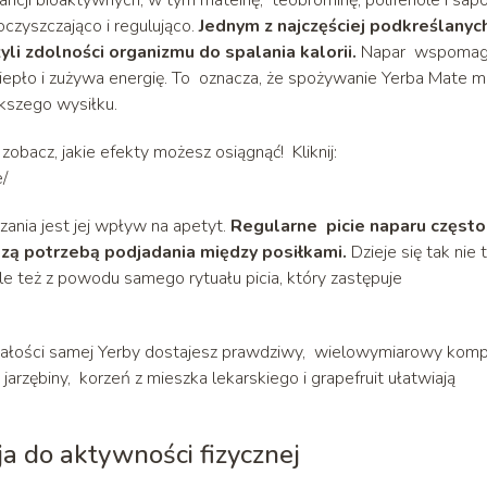
ncji bioaktywnych, w tym mateinę, teobrominę, polifenole i sapo
oczyszczająco i regulująco.
Jednym z najczęściej podkreślanyc
li zdolności organizmu do spalania kalorii.
Napar wspoma
iepło i zużywa energię. To oznacza, że spożywanie Yerba Mate 
ększego wysiłku.
obacz, jakie efekty możesz osiągnąć! Kliknij:
e/
ania jest jej wpływ na apetyt.
Regularne picie naparu często
jszą potrzebą podjadania między posiłkami.
Dzieje się tak nie 
e też z powodu samego rytuału picia, który zastępuje
onałości samej Yerby dostajesz prawdziwy, wielowymiarowy kom
rzębiny, korzeń z mieszka lekarskiego i grapefruit ułatwiają
ja do aktywności fizycznej