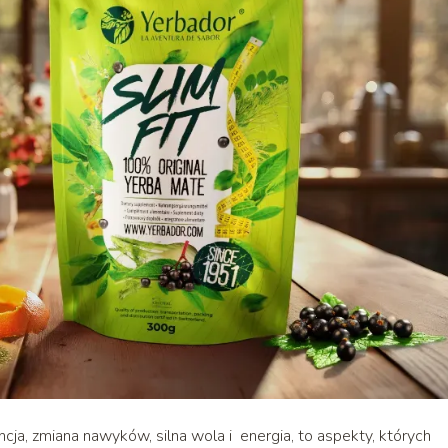
, zmiana nawyków, silna wola i energia, to aspekty, których