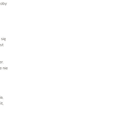
soby
 się
est
r.
e nie
a,
t,