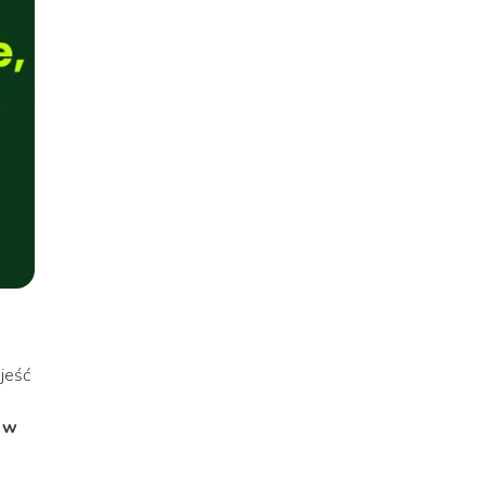
jeść
 w