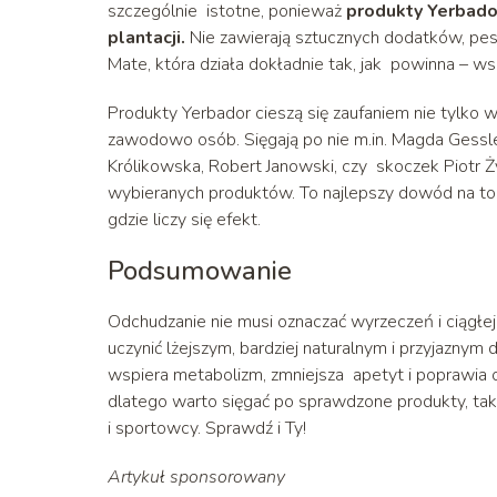
szczególnie istotne, ponieważ
produkty Yerbado
plantacji.
Nie zawierają sztucznych dodatków, pe
Mate, która działa dokładnie tak, jak powinna – ws
Produkty Yerbador cieszą się zaufaniem nie tylko
zawodowo osób. Sięgają po nie m.in. Magda Gessl
Królikowska, Robert Janowski, czy skoczek Piotr Żył
wybieranych produktów. To najlepszy dowód na to, 
gdzie liczy się efekt.
Podsumowanie
Odchudzanie nie musi oznaczać wyrzeczeń i ciągł
uczynić lżejszym, bardziej naturalnym i przyjaznym d
wspiera metabolizm, zmniejsza apetyt i poprawia 
dlatego warto sięgać po sprawdzone produkty, taki
i sportowcy. Sprawdź i Ty!
Artykuł sponsorowany