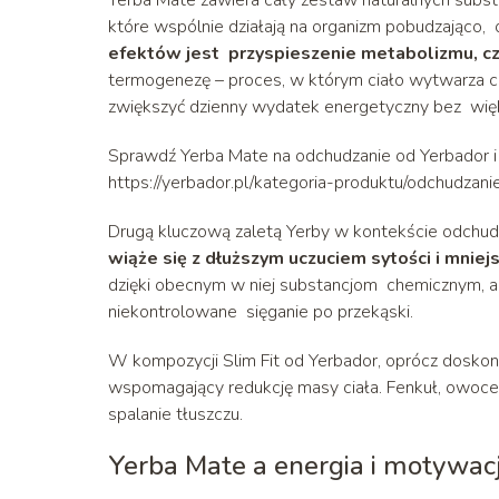
Yerba Mate zawiera cały zestaw naturalnych substa
które wspólnie działają na organizm pobudzająco, 
efektów jest przyspieszenie metabolizmu, czy
termogenezę – proces, w którym ciało wytwarza c
zwiększyć dzienny wydatek energetyczny bez wi
Sprawdź Yerba Mate na odchudzanie od Yerbador i z
https://yerbador.pl/kategoria-produktu/odchudzani
Drugą kluczową zaletą Yerby w kontekście odchudz
wiąże się z dłuższym uczuciem sytości i mnie
dzięki obecnym w niej substancjom chemicznym, al
niekontrolowane sięganie po przekąski.
W kompozycji Slim Fit od Yerbador, oprócz dosk
wspomagający redukcję masy ciała. Fenkuł, owoce ja
spalanie tłuszczu.
Yerba Mate a energia i motywac