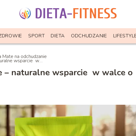
ZDROWIE
SPORT
DIETA
ODCHUDZANIE
LIFESTYL
a Mate na odchudzanie
turalne wsparcie w
e o sylwetkę
e – naturalne wsparcie w walce o