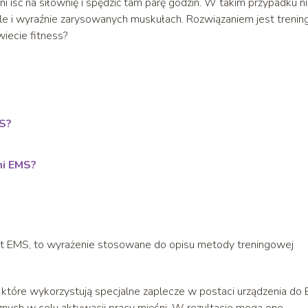
 iść na siłownię i spędzić tam parę godzin. W takim przypadku n
e i wyraźnie zarysowanych muskułach. Rozwiązaniem jest trenin
iecie fitness?
MS?
mi EMS?
rót EMS, to wyrażenie stosowane do opisu metody treningowej
 które wykorzystują specjalne zaplecze w postaci urządzenia do