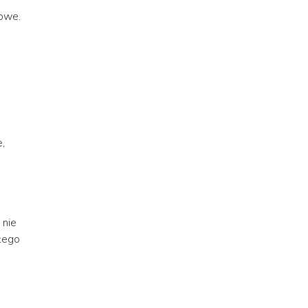
gowe.
,
 nie
łego