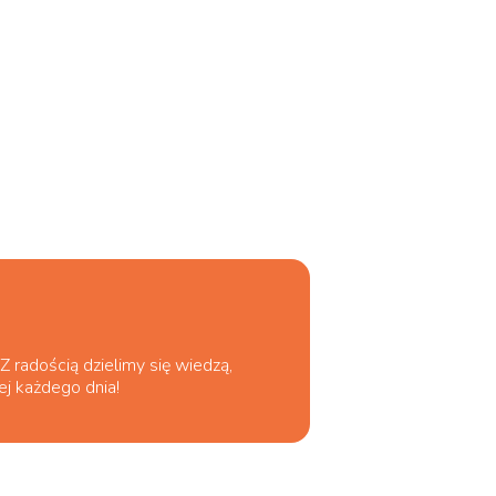
 radością dzielimy się wiedzą,
ej każdego dnia!