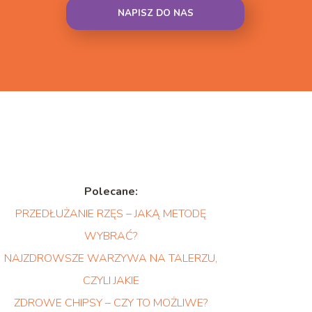
NAPISZ DO NAS
Polecane:
PRZEDŁUŻANIE RZĘS – JAKĄ METODĘ
WYBRAĆ?
NAJZDROWSZE WARZYWA NA TALERZU,
CZYLI JAKIE
ZDROWE CHIPSY – CZY TO MOŻLIWE?