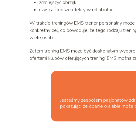
zmniejszyć obrzęki
uzyskać lepsze efekty w rehabilitacji
W trakcie treningów EMS trener personalny może
konkretny cel, co powoduje, że tego rodzaju tren
wiele osób.
Zatem trening EMS może być doskonałym wyborem d
ofertami klubów oferujących treningi EMS można zap
Jesteśmy zespołem pasjonatów zdrowe
pokazując, że dbanie o siebie może b