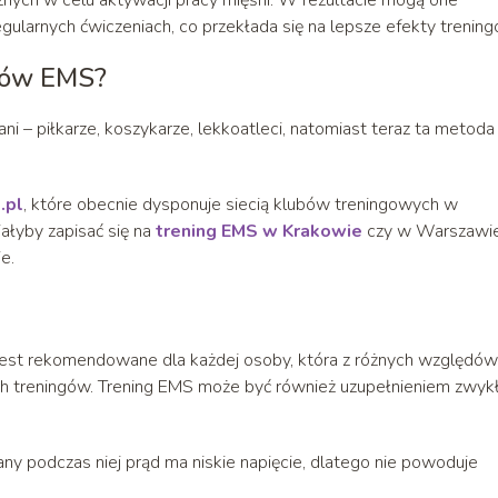
nych w celu aktywacji pracy mięśni. W rezultacie mogą one
gularnych ćwiczeniach, co przekłada się na lepsze efekty trenin
ngów EMS?
i – piłkarze, koszykarze, lekkoatleci, natomiast teraz ta metoda
.pl
, które obecnie dysponuje siecią klubów treningowych w
ałyby zapisać się na
trening EMS w Krakowie
czy w Warszawie
e.
est rekomendowane dla każdej osoby, która z różnych względów
ych treningów. Trening EMS może być również uzupełnieniem zwyk
ny podczas niej prąd ma niskie napięcie, dlatego nie powoduje