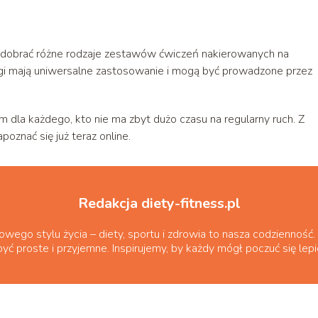
 dobrać różne rodzaje zestawów ćwiczeń nakierowanych na
ingi mają uniwersalne zastosowanie i mogą być prowadzone przez
la każdego, kto nie ma zbyt dużo czasu na regularny ruch. Z
oznać się już teraz online.
Redakcja diety-fitness.pl
go stylu życia – diety, sportu i zdrowia to nasza codzienność. Z
yć proste i przyjemne. Inspirujemy, by każdy mógł poczuć się lepi